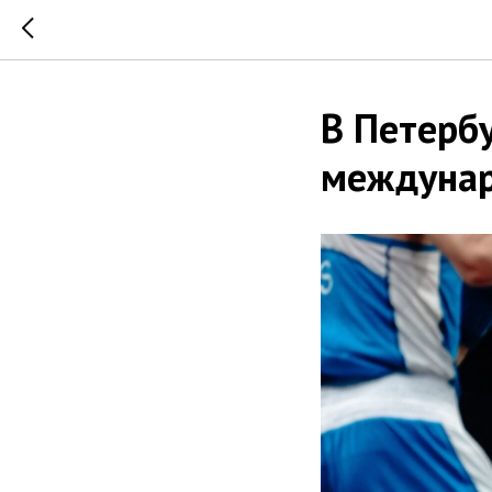
В Петерб
междунар