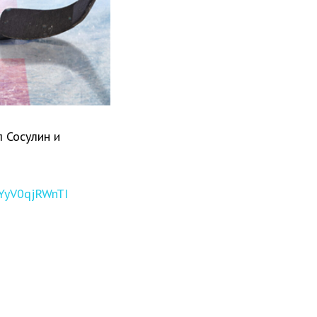
л Сосулин и
/YyV0qjRWnTI