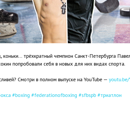
ед, коньки… трёхкратный чемпион Санкт-Петербурга Паве
окин попробовали себя в новых для них видах спорта.
сливей? Смотри в полном выпуске на YouTube —
youtu.be
окса
#boxing
#federationofboxing
#sfbspb
#триатлон