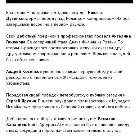
В стартовом поединке сегодняшнего дня
Никита
Дузенко
одержал победу над Роландом Кондратьевым. Их бой
завершился досрочно в первом раунде.
Свой дебютный поединок в профессионалах провела
Ангелина
Ганюкова
. Её соперницей стала Диана Филина из Рязани. По
итогам 4-раундового противостояния девушки оказали друг
другу отличное сопротивление и решением большинства судей
была объявлена ничья.
Андрей Косенков
уверенно записал первую победу в свой
рекорд. Его оппонентом был Жамшидбек Тожибоев из
Узбекистана.
Порадовал своей победой петербургскую публику сегодня и
Сергей Ярулин
. В шести раундовом противостоянии с Мурадом
Исмайловым представитель Северной столицы добился победы.
Дебютировал с победы техническим нокаутом
Рамазан
Ханапиев
. Бой с Артуром Ахметьяновым был остановлен ввиду
отказа секунданта перед началом заключительного раунда.