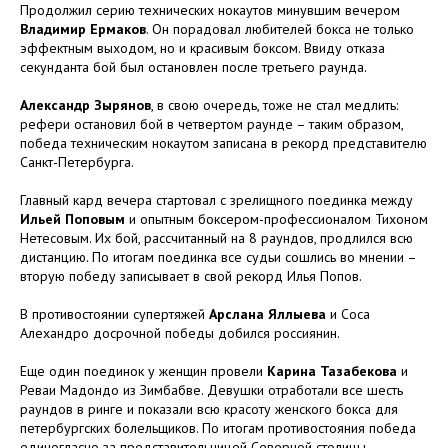
Продолжил серию технических нокаутов минувшим вечером
Владимир Ермаков
. Он порадовал любителей бокса не только
эффектным выходом, но и красивым боксом. Ввиду отказа
секунданта бой был остановлен после третьего раунда.
Александр Зырянов
, в свою очередь, тоже не стал медлить:
рефери остановил бой в четвертом раунде – таким образом,
победа техническим нокаутом записана в рекорд представителю
Санкт-Петербурга.
Главный кард вечера стартовал с зрелищного поединка между
Ильей Поповым
и опытным боксером-профессионалом Тихоном
Нетесовым. Их бой, рассчитанный на 8 раундов, продлился всю
дистанцию. По итогам поединка все судьи сошлись во мнении –
вторую победу записывает в свой рекорд Илья Попов.
В противостоянии супертяжей
Арслана Яллыева
и Соса
Алехандро досрочной победы добился россиянин.
Еще один поединок у женщин провели
Карина Тазабекова
и
Реваи Мадондо из Зимбабве. Девушки отработали все шесть
раундов в ринге и показали всю красоту женского бокса для
петербургских болельщиков. По итогам противостояния победа
единогласно за представительницей Северной столицы.