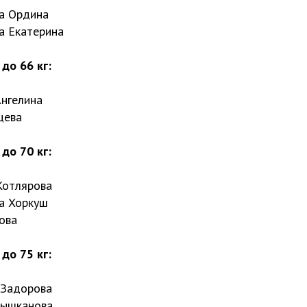
ра Ордина
а Екатерина
до 66 кг:
Ангелина
цева
до 70 кг:
Котлярова
ра Хоркуш
ова
до 75 кг:
 Задорова
лышканова