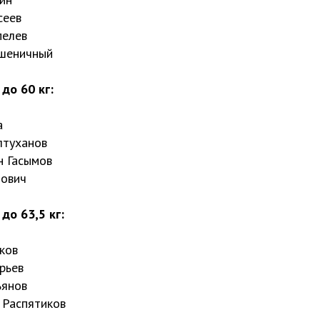
сеев
пелев
Пшеничный
до 60 кг:
а
лтуханов
н Гасымов
пович
до 63,5 кг:
бков
орьев
ьянов
 Распятиков