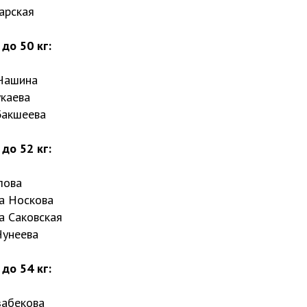
арская
до 50 кг:
 Чашина
укаева
Бакшеева
до 52 кг:
лова
а Носкова
а Саковская
Чунеева
до 54 кг:
забекова