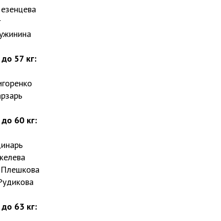
Мезенцева
г
ружинина
до 57 кг:
игоренко
арзарь
до 60 кг:
динарь
желева
я Плешкова
Рудикова
до 63 кг: