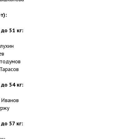
т):
до 51 кг:
олухин
ев
Стодумов
Тарасов
до 54 кг:
 Иванов
уржу
до 57 кг:
ин