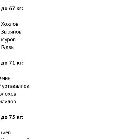
до 67 кг:
 Хохлов
 Зырянов
нсуров
 Гудзь
до 71 кг:
ёмин
Муртазалиев
олохов
маилов
до 75 кг:
оциев