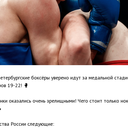
петербургские боксёры уверено идут за медальной стад
ов 19-22! 🥊
ки оказались очень зрелищными! Чего стоит только но

нства России следующие: