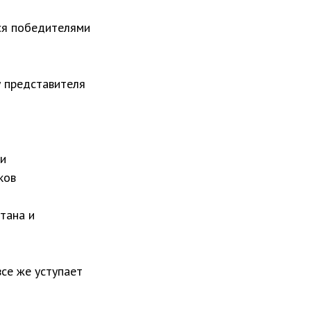
тся победителями
у представителя
 и
иков
тана и
се же уступает