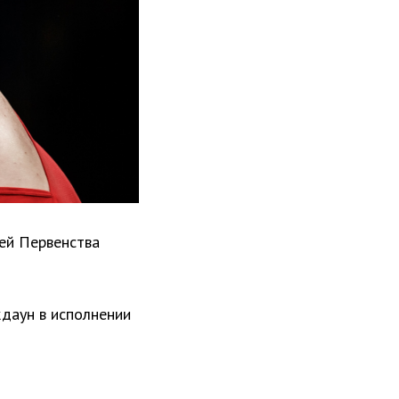
ией Первенства
кдаун в исполнении