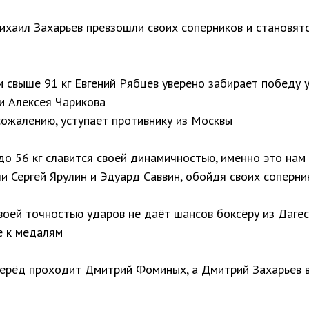
Михаил Захарьев превзошли своих соперников и становя
и свыше 91 кг Евгений Рябцев уверено забирает победу 
и Алексея Чарикова
сожалению, уступает противнику из Москвы
до 56 кг славится своей динамичностью, именно это нам
 Сергей Ярулин и Эдуард Саввин, обойдя своих соперн
оей точностью ударов не даёт шансов боксёру из Дагес
е к медалям
перёд проходит Дмитрий Фоминых, а Дмитрий Захарьев в