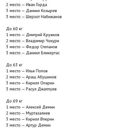
2 место — Иван Горда
3 место — Даниил Козырев
3 место — Шерзот Набижанов
⠀
До 60 кг
1 место — Дмитрий Кружков
2 место — Владимир Чокури
3 место — Федор Степанов
3 место — Даниил Бликертас
⠀
До 63 кг
1 место — Илья Попов
2 место — Араш Абушинов
3 место — Кирилл Опарин
3 место — Расул Джаппуев
⠀
До 69 кг
1 место — Алексей Демин
2 место — Муртазалиев
3 место — Кирилл Втюрин
3 место — Артур Демин
⠀