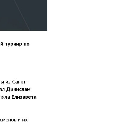
ый турнир по
ы из Санкт-
ал
Динислам
вляла
Елизавета
сменов и их