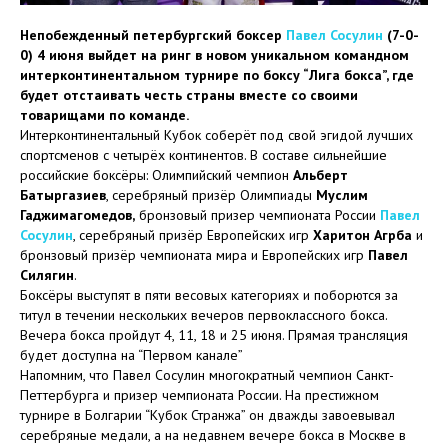
Непобежденный петербургский боксер
Павел Сосулин
(7-0-
0) 4 июня выйдет на ринг в новом уникальном командном
интерконтинентальном турнире по боксу “Лига бокса”, где
будет отстаивать честь страны вместе со своими
товарищами по команде.
Интерконтинентальный Кубок соберёт под свой эгидой лучших
спортсменов с четырёх континентов. В составе сильнейшие
российские боксёры: Олимпийский чемпион
Альберт
Батыргазиев
, серебряный призёр Олимпиады
Муслим
Гаджимагомедов,
бронзовый призер чемпионата России
Павел
Сосулин
, серебряный призёр Европейских игр
Харитон Агрба
и
бронзовый призёр чемпионата мира и Европейских игр
Павел
Силягин
.
Боксёры выступят в пяти весовых категориях и поборются за
титул в течении нескольких вечеров первоклассного бокса.
Вечера бокса пройдут 4, 11, 18 и 25 июня. Прямая трансляция
будет доступна на “Первом канале”
Напомним, что Павел Сосулин многократный чемпион Санкт-
Петтербурга и призер чемпионата России. На престижном
турнире в Болгарии “Кубок Странжа” он дважды завоевывал
серебряные медали, а на недавнем вечере бокса в Москве в