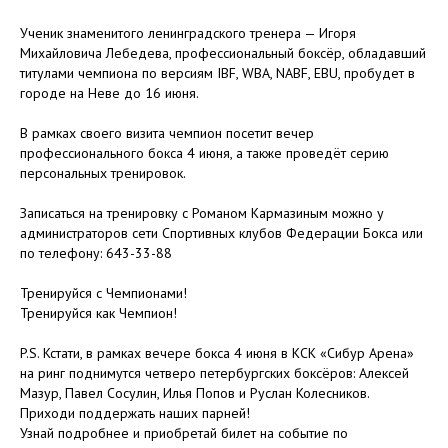
⠀
Ученик знаменитого ленинградского тренера — Игоря
Михайловича Лебедева, профессиональный боксёр, обладавший
титулами чемпиона по версиям IBF, WBA, NABF, EBU, пробудет в
городе на Неве до 16 июня.
⠀
В рамках своего визита чемпион посетит вечер
профессионального бокса 4 июня, а также проведёт серию
персональных тренировок.
⠀
Записаться на тренировку с Романом Кармазиным можно у
администраторов сети Спортивных клубов Федерации Бокса или
по телефону: 643-33-88
⠀
Тренируйся с Чемпионами!
Тренируйся как Чемпион!
⠀
P.S. Кстати, в рамках вечере бокса 4 июня в КСК «Сибур Арена»
на ринг поднимутся четверо петербургских боксёров: Алексей
Мазур, Павел Сосулин, Илья Попов и Руслан Колесников.
Приходи поддержать наших парней!
Узнай подробнее и приобретай билет на событие по