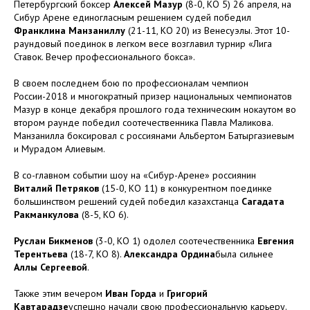
Петербургский боксер
Алексей Мазур
(8-0, КО 5) 26 апреля, на
Сибур Арене единогласным решением судей победил
Франклина Манзаниллу
(21-11, КО 20) из Венесуэлы. Этот 10-
раундовый поединок в легком весе возглавил турнир «Лига
Ставок. Вечер профессионального бокса».
В своем последнем бою по профессионалам чемпион
России-2018 и многократный призер национальных чемпионатов
Мазур в конце декабря прошлого года техническим нокаутом во
втором раунде победил соотечественника Павла Маликова.
Манзанилла боксировал с россиянами Альбертом Батыргазиевым
и Мурадом Алиевым.
В со-главном событии шоу на «Сибур-Арене» россиянин
Виталий Петряков
(15-0, КО 11) в конкурентном поединке
большинством решений судей победил казахстанца
Сагадата
Ракманкулова
(8-5, КО 6).
Руслан Бикменов
(3-0, КО 1) одолел соотечественника
Евгения
Терентьева
(18-7, КО 8).
Александра Ордина
была сильнее
Аллы Сергеевой
.
Также этим вечером
Иван Горда
и
Григорий
Кавтарадзе
успешно начали свою профессиональную карьеру.